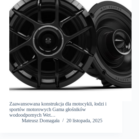
Zaawansowana konstrukcja dla motocykli, łodzi i
sportów motorowych Gama głośników
wodoodpornych Wet…
Mateusz Domagała
20 listopada, 2025