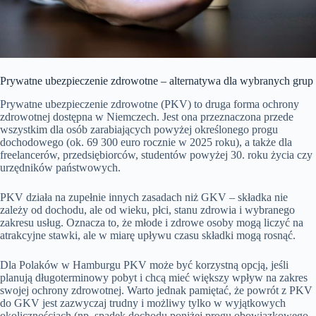
Prywatne ubezpieczenie zdrowotne – alternatywa dla wybranych grup
Prywatne ubezpieczenie zdrowotne (PKV) to druga forma ochrony
zdrowotnej dostępna w Niemczech. Jest ona przeznaczona przede
wszystkim dla osób zarabiających powyżej określonego progu
dochodowego (ok. 69 300 euro rocznie w 2025 roku), a także dla
freelancerów, przedsiębiorców, studentów powyżej 30. roku życia czy
urzędników państwowych.
PKV działa na zupełnie innych zasadach niż GKV – składka nie
zależy od dochodu, ale od wieku, płci, stanu zdrowia i wybranego
zakresu usług. Oznacza to, że młode i zdrowe osoby mogą liczyć na
atrakcyjne stawki, ale w miarę upływu czasu składki mogą rosnąć.
Dla Polaków w Hamburgu PKV może być korzystną opcją, jeśli
planują długoterminowy pobyt i chcą mieć większy wpływ na zakres
swojej ochrony zdrowotnej. Warto jednak pamiętać, że powrót z PKV
do GKV jest zazwyczaj trudny i możliwy tylko w wyjątkowych
okolicznościach (np. spadek dochodu poniżej progu obowiązkowego