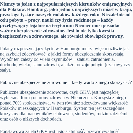
Niemcy to jeden z najpopularniejszych kierunków emigracyjnych
dla Polaków. Hamburg, jako jedno z największych miast w kraju,
przyciąga tysiące naszych rodaków każdego roku. Niezależnie od
celu pobytu – pracy, nauki czy życia rodzinnego – każdy
przebywający legalnie na terytorium Niemiec musi posiadać
ważne ubezpieczenie zdrowotne. Jest to nie tylko kwestia
bezpieczeństwa zdrowotnego, ale również obowiązek prawny.
Polacy rozpoczynający życie w Hamburgu muszą więc możliwie jak
najszybciej zdecydować, z jakiej formy ubezpieczenia skorzystają.
Wybór ten zależy od wielu czynników – statusu zatrudnienia,
dochodu, wieku, stanu zdrowia, a także rodzaju pobytu (czasowy czy
stały).
Publiczne ubezpieczenie zdrowotne – kiedy warto z niego skorzystać?
Publiczne ubezpieczenie zdrowotne, czyli GKV, jest najczęściej
wybieraną formą ochrony zdrowia w Niemczech. Korzysta z niego
ponad 70% społeczeństwa, w tym również zdecydowana większość
Polaków mieszkających w Hamburgu. System ten jest szczególnie
korzystny dla pracowników etatowych, studentów, rodzin z dziećmi
oraz osób o niższych dochodach.
Podstawową zaletą GKV jest jego stabilność, przewidywalność