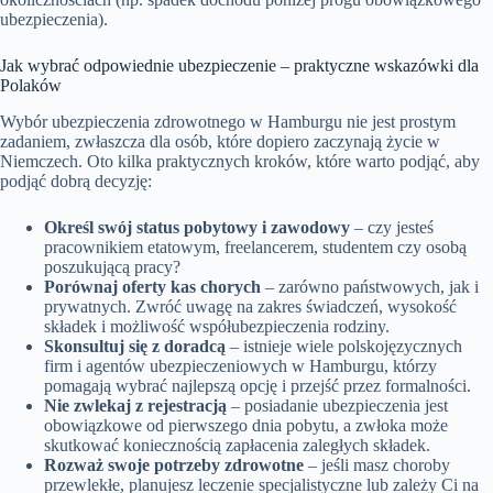
ubezpieczenia).
Jak wybrać odpowiednie ubezpieczenie – praktyczne wskazówki dla
Polaków
Wybór ubezpieczenia zdrowotnego w Hamburgu nie jest prostym
zadaniem, zwłaszcza dla osób, które dopiero zaczynają życie w
Niemczech. Oto kilka praktycznych kroków, które warto podjąć, aby
podjąć dobrą decyzję:
Określ swój status pobytowy i zawodowy
– czy jesteś
pracownikiem etatowym, freelancerem, studentem czy osobą
poszukującą pracy?
Porównaj oferty kas chorych
– zarówno państwowych, jak i
prywatnych. Zwróć uwagę na zakres świadczeń, wysokość
składek i możliwość współubezpieczenia rodziny.
Skonsultuj się z doradcą
– istnieje wiele polskojęzycznych
firm i agentów ubezpieczeniowych w Hamburgu, którzy
pomagają wybrać najlepszą opcję i przejść przez formalności.
Nie zwlekaj z rejestracją
– posiadanie ubezpieczenia jest
obowiązkowe od pierwszego dnia pobytu, a zwłoka może
skutkować koniecznością zapłacenia zaległych składek.
Rozważ swoje potrzeby zdrowotne
– jeśli masz choroby
przewlekłe, planujesz leczenie specjalistyczne lub zależy Ci na